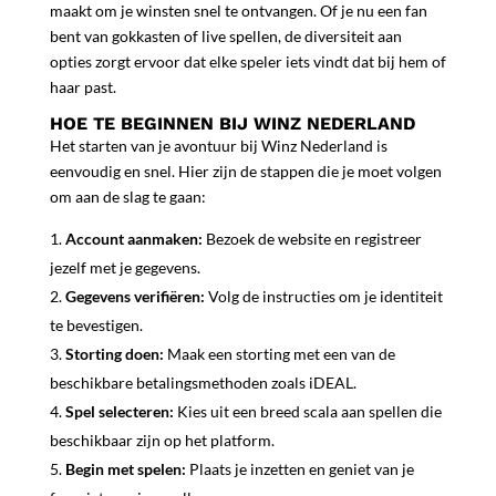
maakt om je winsten snel te ontvangen. Of je nu een fan
bent van gokkasten of live spellen, de diversiteit aan
opties zorgt ervoor dat elke speler iets vindt dat bij hem of
haar past.
HOE TE BEGINNEN BIJ WINZ NEDERLAND
Het starten van je avontuur bij Winz Nederland is
eenvoudig en snel. Hier zijn de stappen die je moet volgen
om aan de slag te gaan:
Account aanmaken:
Bezoek de website en registreer
jezelf met je gegevens.
Gegevens verifiëren:
Volg de instructies om je identiteit
te bevestigen.
Storting doen:
Maak een storting met een van de
beschikbare betalingsmethoden zoals iDEAL.
Spel selecteren:
Kies uit een breed scala aan spellen die
beschikbaar zijn op het platform.
Begin met spelen:
Plaats je inzetten en geniet van je