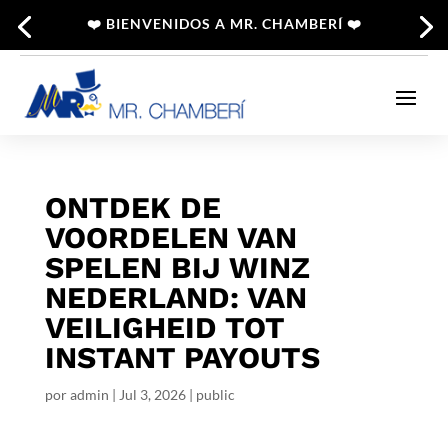
❤️ BIENVENIDOS A MR. CHAMBERÍ ❤️
ONTDEK DE
VOORDELEN VAN
SPELEN BIJ WINZ
NEDERLAND: VAN
VEILIGHEID TOT
INSTANT PAYOUTS
por
admin
|
Jul 3, 2026
|
public