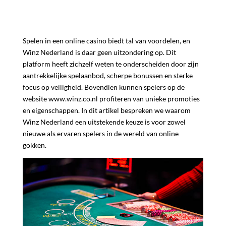
Spelen in een online casino biedt tal van voordelen, en
Winz Nederland is daar geen uitzondering op. Dit
platform heeft zichzelf weten te onderscheiden door zijn
aantrekkelijke spelaanbod, scherpe bonussen en sterke
focus op veiligheid. Bovendien kunnen spelers op de
website
www.winz.co.nl
profiteren van unieke promoties
en eigenschappen. In dit artikel bespreken we waarom
Winz Nederland een uitstekende keuze is voor zowel
nieuwe als ervaren spelers in de wereld van online
gokken.