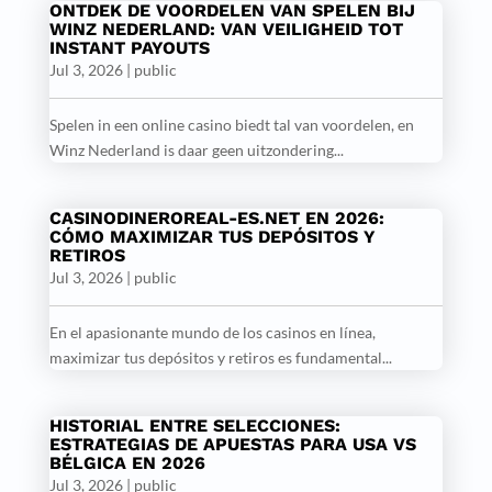
ONTDEK DE VOORDELEN VAN SPELEN BIJ
WINZ NEDERLAND: VAN VEILIGHEID TOT
INSTANT PAYOUTS
Jul 3, 2026
|
public
Spelen in een online casino biedt tal van voordelen, en
Winz Nederland is daar geen uitzondering...
CASINODINEROREAL-ES.NET EN 2026:
CÓMO MAXIMIZAR TUS DEPÓSITOS Y
RETIROS
Jul 3, 2026
|
public
En el apasionante mundo de los casinos en línea,
maximizar tus depósitos y retiros es fundamental...
HISTORIAL ENTRE SELECCIONES:
ESTRATEGIAS DE APUESTAS PARA USA VS
BÉLGICA EN 2026
Jul 3, 2026
|
public