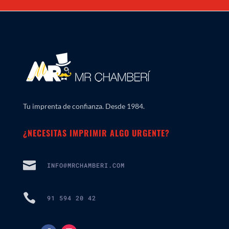
Tu imprenta de confianza. Desde 1984.
¿NECESITAS IMPRIMIR ALGO URGENTE?

INFO@MRCHAMBERI.COM

91 594 20 42