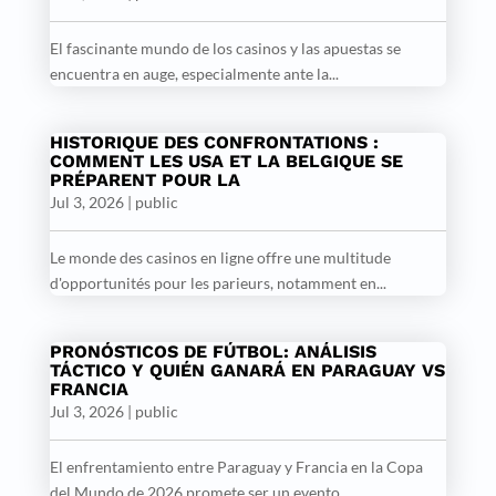
El fascinante mundo de los casinos y las apuestas se
encuentra en auge, especialmente ante la...
HISTORIQUE DES CONFRONTATIONS :
COMMENT LES USA ET LA BELGIQUE SE
PRÉPARENT POUR LA
Jul 3, 2026
|
public
Le monde des casinos en ligne offre une multitude
d'opportunités pour les parieurs, notamment en...
PRONÓSTICOS DE FÚTBOL: ANÁLISIS
TÁCTICO Y QUIÉN GANARÁ EN PARAGUAY VS
FRANCIA
Jul 3, 2026
|
public
El enfrentamiento entre Paraguay y Francia en la Copa
del Mundo de 2026 promete ser un evento...