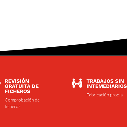
REVISIÓN
TRABAJOS SIN


GRATUITA DE
INTEMEDIARIOS
FICHEROS
Fabricación propia
Comprobación de
ficheros